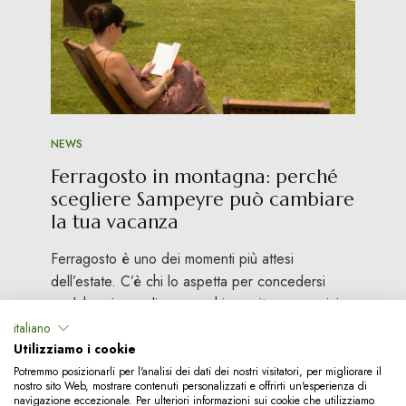
NEWS
Ferragosto in montagna: perché
scegliere Sampeyre può cambiare
la tua vacanza
Ferragosto è uno dei momenti più attesi
dell’estate. C’è chi lo aspetta per concedersi
qualche giorno di pausa, chi per ritrovare amici e
famiglia, chi …
italiano
Utilizziamo i cookie
Leggi di più
Potremmo posizionarli per l'analisi dei dati dei nostri visitatori, per migliorare il
nostro sito Web, mostrare contenuti personalizzati e offrirti un'esperienza di
navigazione eccezionale. Per ulteriori informazioni sui cookie che utilizziamo