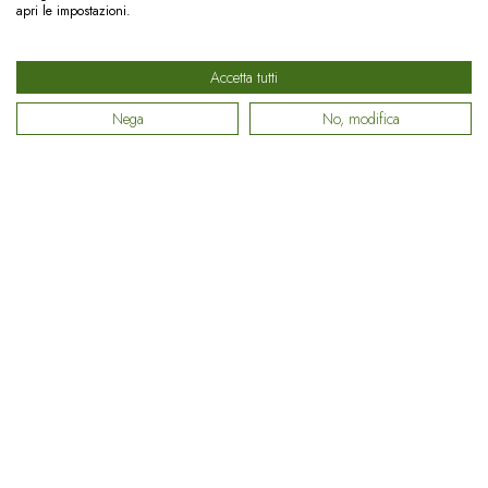
apri le impostazioni.
LUG
15
Accetta tutti
Nega
No, modifica
IT
NEWS
Vacanza rilassante in montagna:
hai già scelto dove andare
quest’estate?
Agosto si avvicina e la domanda è sempre la
stessa: quest’anno dove andiamo? Il mare lo